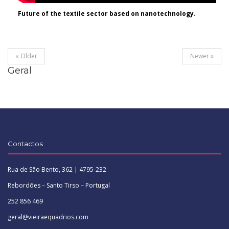
Future of the textile sector based on nanotechnology.
« Older
Newer »
Geral
Contactos
Rua de São Bento, 362 | 4795-232
Rebordões – Santo Tirso – Portugal
252 856 469
geral@vieiraequadrios.com