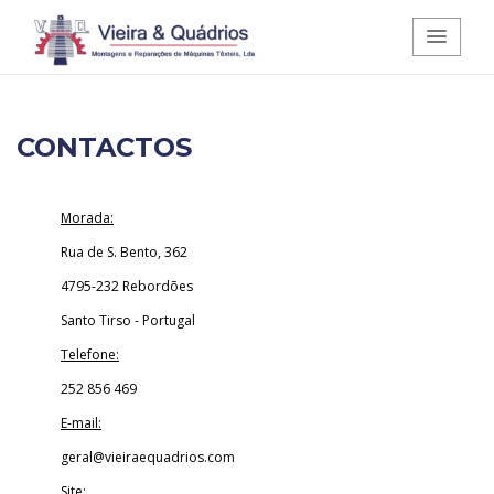
Vieira e Quádrios - Montagens e
CONTACTOS
Reparações de Máquinas Têxteis,
Lda.
Morada:
Rua de S. Bento, 362
4795-232 Rebordões
Santo Tirso - Portugal
Telefone:
252 856 469
E-mail:
geral@vieiraequadrios.com
Site: