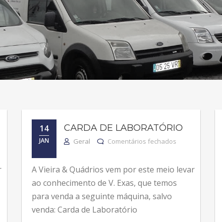
CARDA DE LABORATÓRIO
14
terial Murata
em Carda de La
JAN
Geral
Comentários fechados
r
A Vieira & Quádrios vem por este meio levar
ao conhecimento de V. Exas, que temos
para venda a seguinte máquina, salvo
venda: Carda de Laboratório