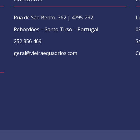
Rua de São Bento, 362 | 4795-232
L
Rebordões – Santo Tirso – Portugal
0
252 856 469
S
geral@vieiraequadrios.com
C