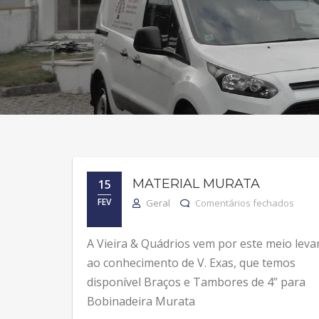
MATERIAL MURATA
15
em Ma
FEV
Geral
Comentários fechados
A Vieira & Quádrios vem por este meio leva
ao conhecimento de V. Exas, que temos
disponível Braços e Tambores de 4” para
Bobinadeira Murata