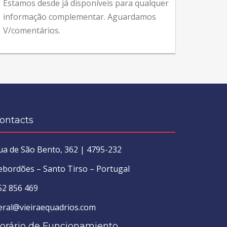
Estamos desde já disponíveis para qualquer
informação complementar. Aguardamos
V/comentários.
ontacts
ua de São Bento, 362 | 4795-232
ebordões – Santo Tirso – Portugal
52 856 469
eral@vieiraequadrios.com
orário de Funcionamiento