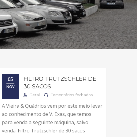
FILTRO TRUTZSCHLER DE
05
boratório
30 SACOS
NOV
em Filtro Trutzschler de
Geral
Comentários fechados
A Vieira & Quádrios vem por este meio levar
ao conhecimento de V. Exas, que temos
para venda a seguinte máquina, salvo
venda: Filtro Trutzschler de 30 sacos