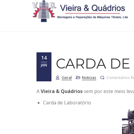
14
CARDA DE
JAN
Geral
Noticias
Comentários f
A
Vieira & Quádrios
vem por este meio leva
Carda de Laboratório