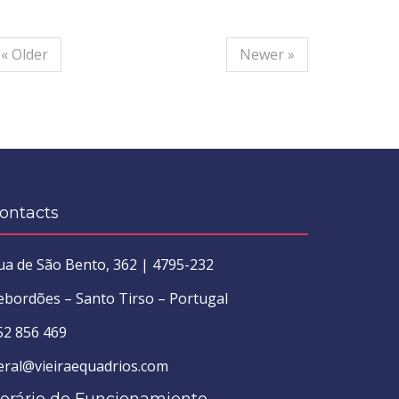
« Older
Newer »
ontacts
ua de São Bento, 362 | 4795-232
ebordões – Santo Tirso – Portugal
52 856 469
eral@vieiraequadrios.com