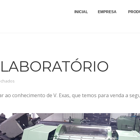
Compra, Venda, Montagens, Reparações e Peças de Máquinas Industriais Tê
VIEIRA E QUÁDRIOS - MON
INICIAL
EMPRESA
PROD
DE MÁQUINAS TÊXTEIS, LDA
 LABORATÓRIO
em Carda de Laboratório
echados
r ao conhecimento de V. Exas, que temos para venda a segu