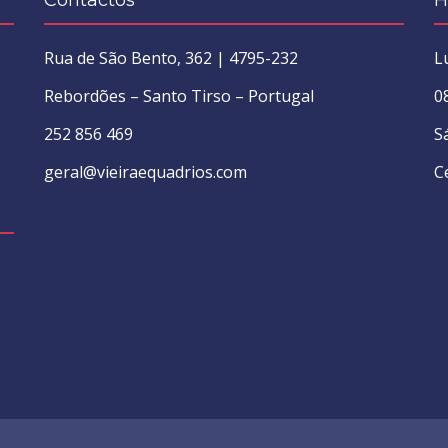
Contactos
H
Rua de São Bento, 362 | 4795-232
L
Rebordões – Santo Tirso – Portugal
0
252 856 469
S
geral@vieiraequadrios.com
C