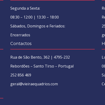
Segunda a Sexta:
R
08:30 – 12:00 | 13:30 – 18:00
R
Sábados, Domingos e Feriados:
2
Encerrados
g
Contactos
H
Rua de São Bento, 362 | 4795-232
L
Rebordões – Santo Tirso – Portugal
0
252 856 469
S
geral@vieiraequadrios.com
C