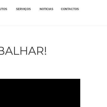
xteis.
TAGENS E REPARAÇÕES
UTOS
SERVIÇOS
NOTICIAS
CONTACTOS
.
ABALHAR!