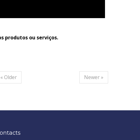
s produtos ou serviços.
« Older
Newer »
ontacts