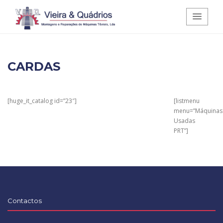
Vieira e Quádrios - Montagens e
CARDAS
Reparações de Máquinas Têxteis,
Lda.
[huge_it_catalog id=”23″]
[listmenu
menu=”Máquinas
Usadas
PRT”]
Contactos