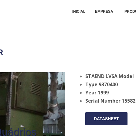
Compra, Venda, Montagens, Reparações e Peças de Máquinas Industriais Tê
VIEIRA E QUÁDRIOS - MON
INICIAL
EMPRESA
PROD
DE MÁQUINAS TÊXTEIS, LDA
R
STAEND LVSA Model
Type 9370400
Year 1999
Serial Number 15582
DATASHEET