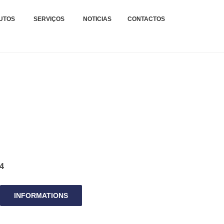
xteis.
TAGENS E REPARAÇÕES
UTOS
SERVIÇOS
NOTICIAS
CONTACTOS
.
4
INFORMATIONS