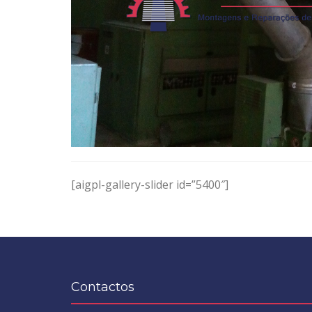
[aigpl-gallery-slider id=”5400″]
Contactos