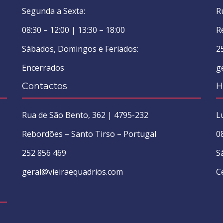
Segunda a Sexta:
R
08:30 – 12:00 | 13:30 – 18:00
R
Sábados, Domingos e Feriados:
2
Encerrados
g
Contactos
H
Rua de São Bento, 362 | 4795-232
L
Rebordões – Santo Tirso – Portugal
0
252 856 469
S
geral@vieiraequadrios.com
C