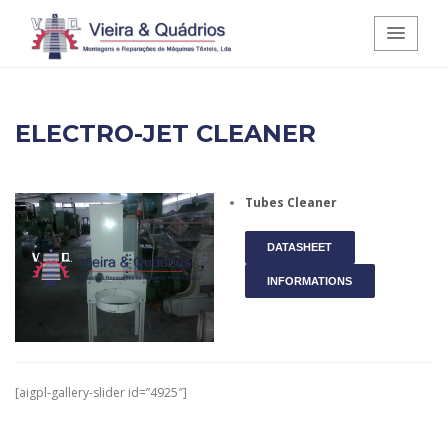
Vieira e Quádrios - Montagens e
ELECTRO-JET CLEANER
Reparações de Máquinas Têxteis,
Lda.
Tubes Cleaner
DATASHEET
INFORMATIONS
[aigpl-gallery-slider id=”4925″]