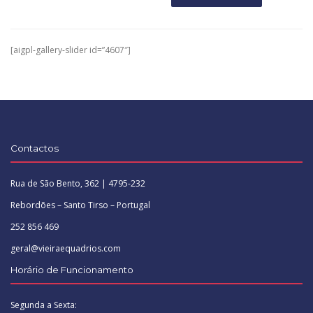
[aigpl-gallery-slider id=”4607″]
Contactos
Rua de São Bento, 362 | 4795-232
Rebordões – Santo Tirso – Portugal
252 856 469
geral@vieiraequadrios.com
Horário de Funcionamento
Segunda a Sexta: