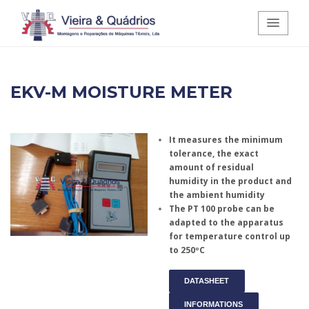
Vieira e Quádrios - Montagens e
EKV-M MOISTURE METER
Reparações de Máquinas Têxteis,
Lda.
It measures the minimum
tolerance, the exact
amount of residual
humidity in the product and
the ambient humidity
The PT 100 probe can be
adapted to the apparatus
for temperature control up
to 250ºC
DATASHEET
INFORMATIONS