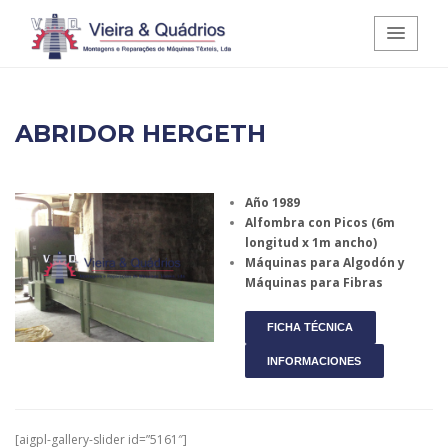
Vieira e Quádrios - Montagens e
ABRIDOR HERGETH
Reparações de Máquinas Têxteis,
Lda.
Año 1989
Alfombra con Picos (6m
longitud x 1m ancho)
Máquinas para Algodón y
Máquinas para Fibras
FICHA TÉCNICA
INFORMACIONES
[aigpl-gallery-slider id=”5161″]