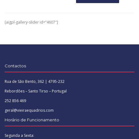
[aigpl-gallery-slider id=”4607″]
Contactos
Rua de São Bento, 362 | 4795-232
Rebordões – Santo Tirso – Portugal
252 856 469
geral@vieiraequadrios.com
Horário de Funcionamento
Segunda a Sexta: