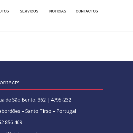
xteis.
TAGENS E REPARAÇÕES
UTOS
SERVIÇOS
NOTICIAS
CONTACTOS
.
ontacts
ua de São Bento, 362 | 4795-232
ebordões – Santo Tirso – Portugal
52 856 469