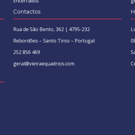
Encerrados
g
Contactos
H
Rua de São Bento, 362 | 4795-232
L
Rebordões – Santo Tirso – Portugal
0
252 856 469
S
geral@vieiraequadrios.com
C