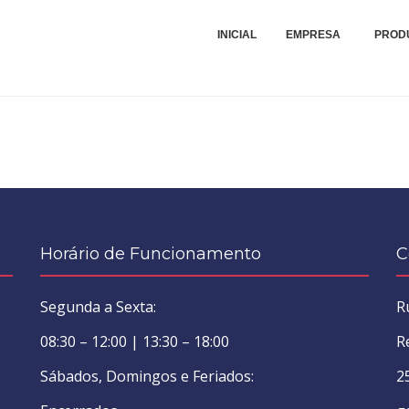
Compra, Venda, Montagens, Reparações e Peças de Máquinas Industriais Tê
VIEIRA E QUÁDRIOS - MON
INICIAL
EMPRESA
PROD
DE MÁQUINAS TÊXTEIS, LDA
Horário de Funcionamento
C
Segunda a Sexta:
R
08:30 – 12:00 | 13:30 – 18:00
R
Sábados, Domingos e Feriados:
2