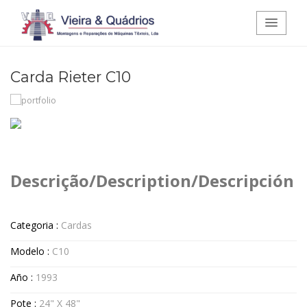
Carda Rieter C10
Vieira e Quádrios - Montagens e
Reparações de Máquinas Têxteis,
Lda.
Descrição/Description/Descripción
Categoria :
Cardas
Modelo :
C10
Año :
1993
Pote :
24" X 48"