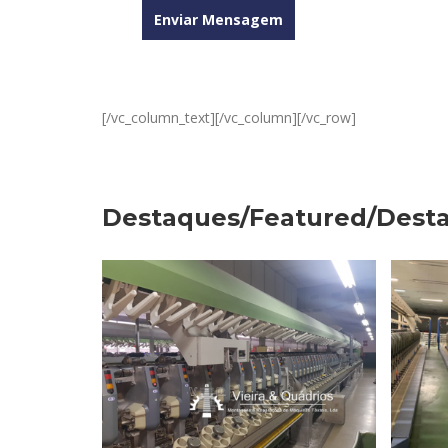
[/vc_column_text][/vc_column][/vc_row]
Destaques/Featured/Dest
BOBINADEIRA SCHLAFHORST
B
338 RM