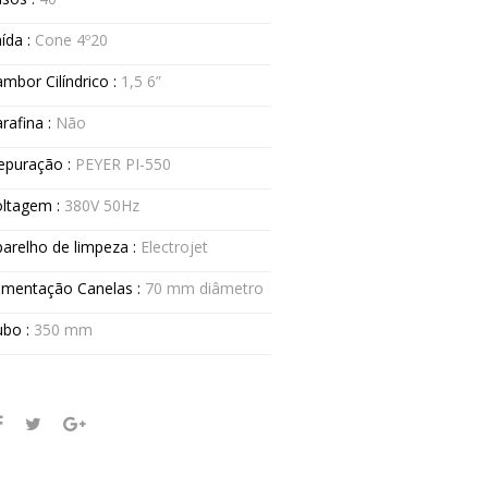
ída :
Cone 4º20
mbor Cilíndrico :
1,5 6”
rafina :
Não
epuração :
PEYER PI-550
oltagem :
380V 50Hz
arelho de limpeza :
Electrojet
imentação Canelas :
70 mm diâmetro
ubo :
350 mm