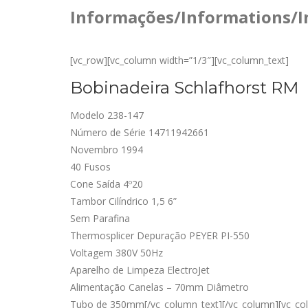
Informações/Informations/
[vc_row][vc_column width=”1/3″][vc_column_text]
Bobinadeira Schlafhorst RM
Modelo 238-147
Número de Série 14711942661
Novembro 1994
40 Fusos
Cone Saída 4º20
Tambor Cilíndrico 1,5 6”
Sem Parafina
Thermosplicer Depuração PEYER PI-550
Voltagem 380V 50Hz
Aparelho de Limpeza ElectroJet
Alimentação Canelas – 70mm Diâmetro
Tubo de 350mm[/vc_column_text][/vc_column][vc_colu