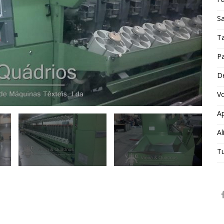
Sa
Ta
Pa
D
V
Ap
Al
T