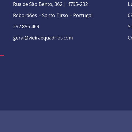
Rua de São Bento, 362 | 4795-232
L
Rebordões – Santo Tirso – Portugal
0
252 856 469
S
geral@vieiraequadrios.com
C