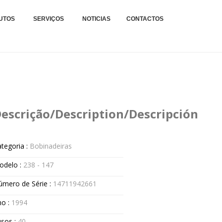
xteis.
TAGENS E REPARAÇÕES
UTOS
SERVIÇOS
NOTICIAS
CONTACTOS
.
escrição/Description/Descripción
tegoria :
Bobinadeiras
odelo :
238 - 147
úmero de Série :
14711942661
no :
1994
usos :
40