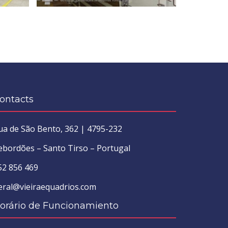
ontacts
ua de São Bento, 362 | 4795-232
ebordões – Santo Tirso – Portugal
52 856 469
eral@vieiraequadrios.com
orário de Funcionamiento