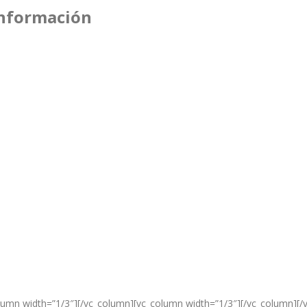
Información
mn width=”1/3″][/vc_column][vc_column width=”1/3″][/vc_column][/v