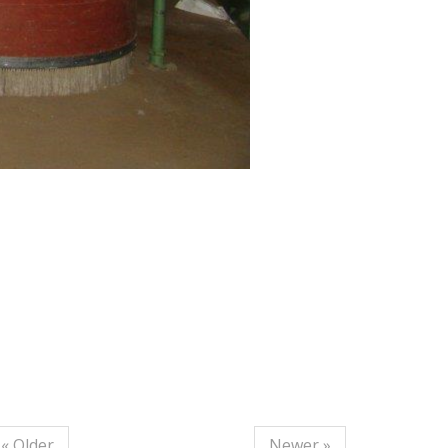
« Older
Newer »