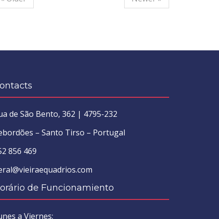
ontacts
ua de São Bento, 362 | 4795-232
ebordões – Santo Tirso – Portugal
52 856 469
eral@vieiraequadrios.com
orário de Funcionamiento
unes a Viernes: