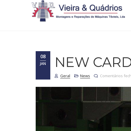
08
NEW CAR
JAN
Geral
News
Comentários fec