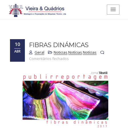
Vieira e Quádrios - Montagens e
Reparações de Máquinas Têxteis,
10
FIBRAS DINÁMICAS
ABR
Lda.
Geral
Noticias
,
Notícias
,
Notícias
em Fibras Dinámicas
Comentários fechados