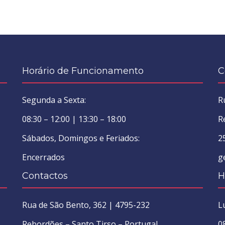
Horário de Funcionamento
C
Segunda a Sexta:
R
08:30 – 12:00 | 13:30 – 18:00
R
Sábados, Domingos e Feriados:
2
Encerrados
g
Contactos
H
Rua de São Bento, 362 | 4795-232
L
Rebordões – Santo Tirso – Portugal
0