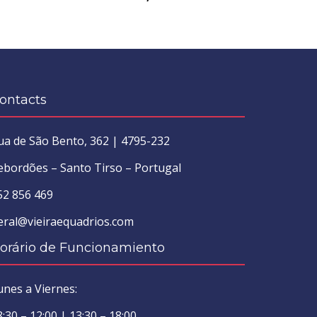
ontacts
ua de São Bento, 362 | 4795-232
ebordões – Santo Tirso – Portugal
52 856 469
eral@vieiraequadrios.com
orário de Funcionamiento
unes a Viernes:
8:30 – 12:00 | 13:30 – 18:00