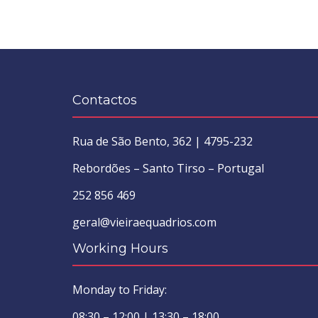
Contactos
Rua de São Bento, 362 | 4795-232
Rebordões – Santo Tirso – Portugal
252 856 469
geral@vieiraequadrios.com
Working Hours
Monday to Friday:
08:30 – 12:00 | 13:30 – 18:00