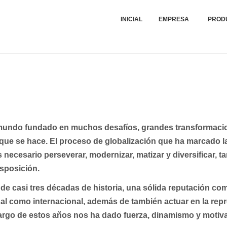
Compra, Venda, Montagens, Reparações e Peças de Máquinas Industriais Tê
VIEIRA E QUÁDRIOS - MON
INICIAL
EMPRESA
PROD
DE MÁQUINAS TÊXTEIS, LDA
un mundo fundado en muchos desafíos, grandes transformac
o que se hace. El proceso de globalización que ha marcado
 necesario perseverar, modernizar, matizar y diversificar, t
sposición.
e casi tres décadas de historia, una sólida reputación com
al como internacional, además de también actuar en la repr
 largo de estos años nos ha dado fuerza, dinamismo y motiva