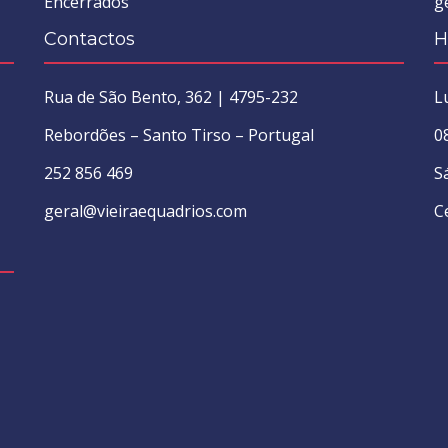
Encerrados
g
Contactos
H
Rua de São Bento, 362 | 4795-232
L
Rebordões – Santo Tirso – Portugal
0
252 856 469
S
geral@vieiraequadrios.com
C