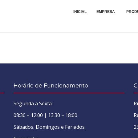
Compra, Venda, Montagens, Reparações e Peças de Máquinas Industriais Tê
VIEIRA E QUÁDRIOS - MON
INICIAL
EMPRESA
PROD
DE MÁQUINAS TÊXTEIS, LDA
Horário de Funcionamento
C
Segunda a Sexta:
R
08:30 – 12:00 | 13:30 – 18:00
R
Sábados, Domingos e Feriados:
2