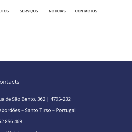
xteis.
TAGENS E REPARAÇÕES
UTOS
SERVIÇOS
NOTICIAS
CONTACTOS
.
ontacts
ua de São Bento, 362 | 4795-232
ebordões – Santo Tirso – Portugal
52 856 469